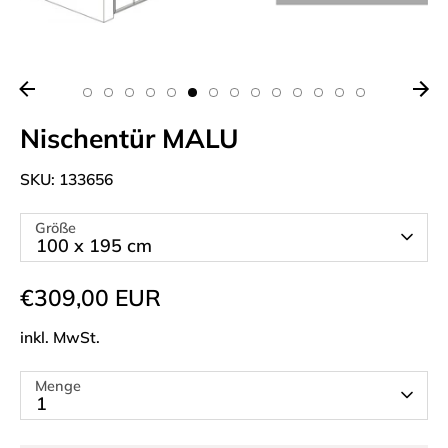
Nischentür MALU
SKU:
133656
Größe
100 x 195 cm
€309,00 EUR
inkl. MwSt.
Menge
1