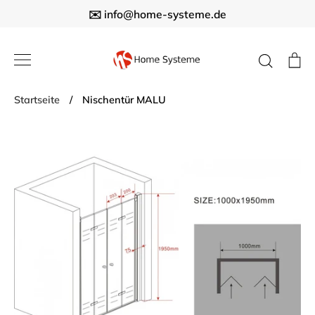
Direkt
✉️ info@home-systeme.de
zum
Inhalt
Suche
E
Startseite
/
Nischentür MALU