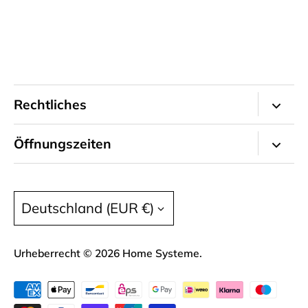
Rechtliches
Impressum
Öffnungszeiten
Kontakt
Büro
Allgemeine Geschäftsbedingungen
Montag - Freitag
Währung
Deutschland (EUR €)
09:00 - 16:00
Liefer- und Versandkosten
Datenschutz
Urheberrecht © 2026
Home Systeme
.
Widerrufsrecht