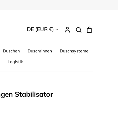
Suchen
Währung
DE (EUR €)
Account
Suchen
Einkaufsw
Duschen
Duschrinnen
Duschsysteme
Logistik
gen Stabilisator