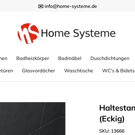
✉️ info@home-systeme.de
nen
Badheizkörper
Badmöbel
Duschdichtungen
etüren
Glasvordächer
Waschtische
WC's & Bidets
Haltestan
(Eckig)
SKU:
13666