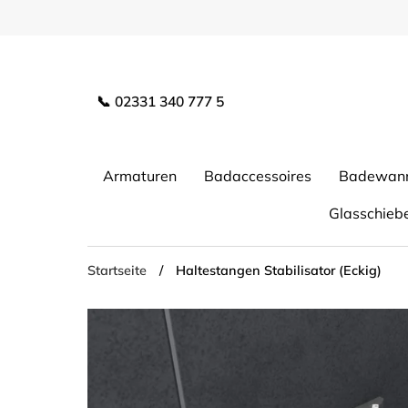
Direkt
zum
Inhalt
📞 02331 340 777 5
Armaturen
Badaccessoires
Badewan
Glasschieb
Startseite
/
Haltestangen Stabilisator (Eckig)