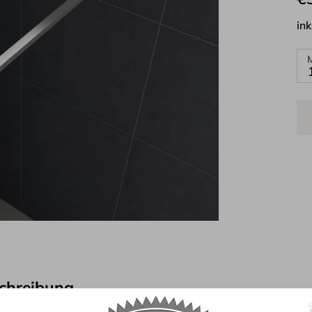
ink
chreibung