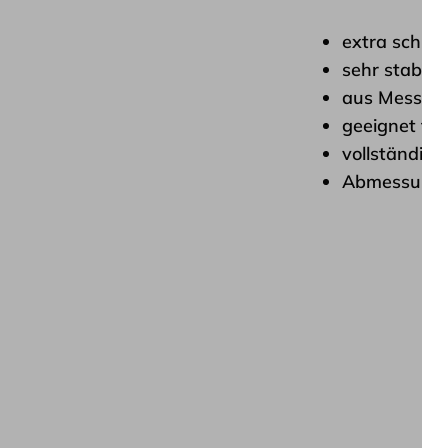
extra schla
sehr stabil
aus Messing
geeignet fü
vollständig
Abmessungen