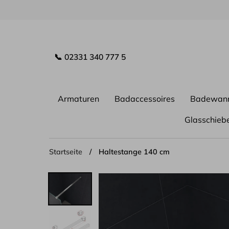
Direkt
zum
Inhalt
📞 02331 340 777 5
Armaturen
Badaccessoires
Badewan
Glasschieb
Startseite
/
Haltestange 140 cm