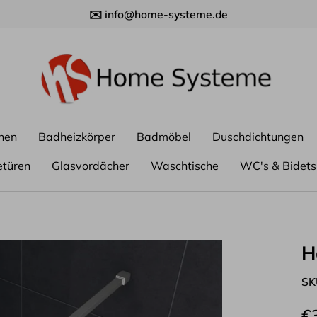
✉️ info@home-systeme.de
nen
Badheizkörper
Badmöbel
Duschdichtungen
etüren
Glasvordächer
Waschtische
WC's & Bidets
H
SK
€