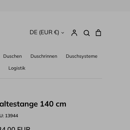
Suchen
Währung
DE (EUR €)
Account
Suchen
Einkaufsw
Duschen
Duschrinnen
Duschsysteme
Logistik
altestange 140 cm
U:
13944
34,00 EUR