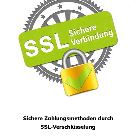
nkes Design
, verchromt
r Scheiben von 8 - 12 mm
e Verdeckung der Verschraubung
: 140 cm, kürzbar
Sichere Zahlungsmethoden durch
SSL-Verschlüsselung