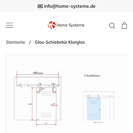
Direkt
✉️ info@home-systeme.de
zum
Inhalt
Suche
E
Startseite
/
Glas-Schiebetür Klarglas