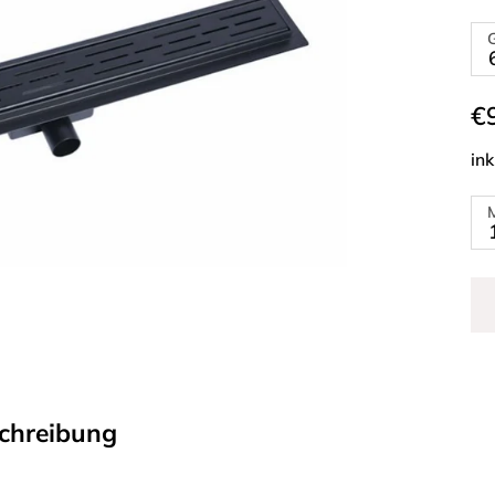
€
ink
chreibung