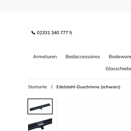
Direkt
zum
Inhalt
📞 02331 340 777 5
Armaturen
Badaccessoires
Badewan
Glasschieb
Startseite
/
Edelstahl-Duschrinne (schwarz)