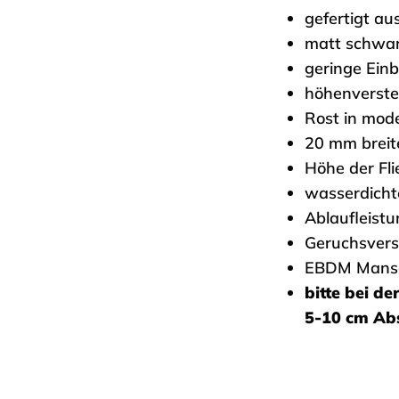
gefertigt au
matt schwarz
geringe Ei
höhenverste
Rost in mod
20 mm breit
Höhe der Fl
wasserdich
Ablaufleistu
Geruchsvers
EBDM Mansc
bitte bei de
5-10 cm Ab