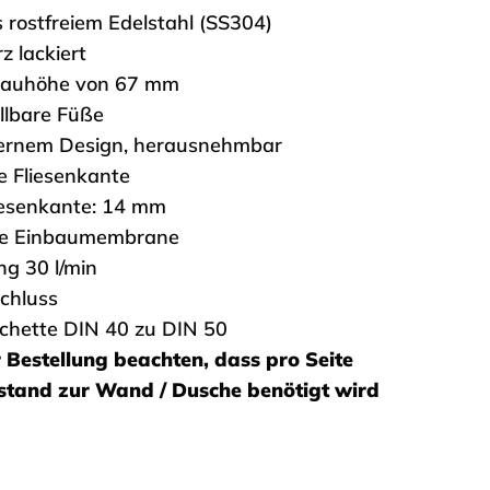
s rostfreiem Edelstahl (SS304)
 lackiert
nbauhöhe von 67 mm
llbare Füße
ernem Design, herausnehmbar
e Fliesenkante
iesenkante: 14 mm
te Einbaumembrane
ng 30 l/min
chluss
hette DIN 40 zu DIN 50
r Bestellung beachten, dass pro Seite
stand zur Wand / Dusche benötigt wird