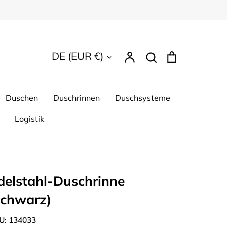
Suchen
Währung
DE (EUR €)
Account
Suchen
Einkaufsw
Duschen
Duschrinnen
Duschsysteme
Logistik
delstahl-Duschrinne
schwarz)
U:
134033