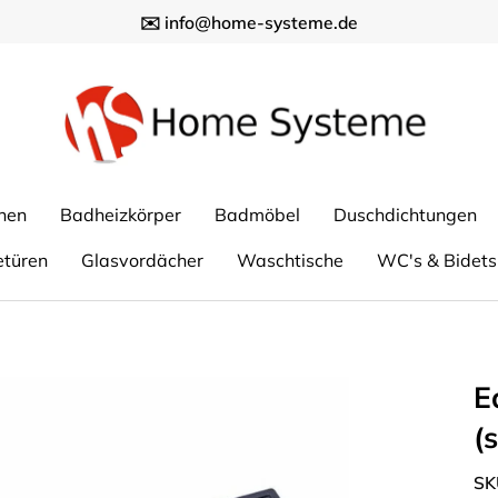
✉️ info@home-systeme.de
nen
Badheizkörper
Badmöbel
Duschdichtungen
etüren
Glasvordächer
Waschtische
WC's & Bidets
E
(
SK