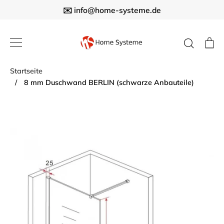
Direkt
✉️ info@home-systeme.de
zum
Inhalt
Suche
E
Startseite
/
8 mm Duschwand BERLIN (schwarze Anbauteile)