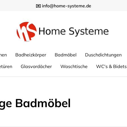
✉️ info@home-systeme.de
nen
Badheizkörper
Badmöbel
Duschdichtungen
etüren
Glasvordächer
Waschtische
WC's & Bidets
ige Badmöbel