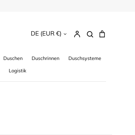
Suchen
Währung
DE (EUR €)
Account
Suchen
Einkaufsw
Duschen
Duschrinnen
Duschsysteme
Logistik