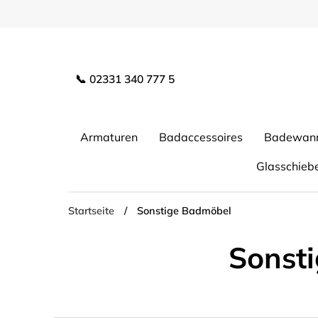
Direkt
zum
Inhalt
📞 02331 340 777 5
Armaturen
Badaccessoires
Badewan
Glasschieb
Startseite
/
Sonstige Badmöbel
Sonst