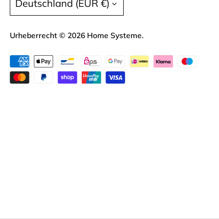
Deutschland (EUR €)
09:00 - 16:00
Liefer- und Versandkosten
Datenschutz
Urheberrecht © 2026
Home Systeme
.
Widerrufsrecht