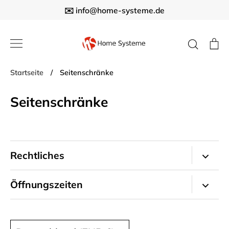
Direkt
✉️ info@home-systeme.de
zum
Inhalt
Suche
E
Startseite
/
Seitenschränke
Seitenschränke
Rechtliches
Impressum
Öffnungszeiten
Kontakt
Büro
Allgemeine Geschäftsbedingungen
Montag - Freitag
Währung