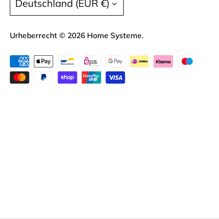
Deutschland (EUR €)
09:00 - 16:00
Liefer- und Versandkosten
Datenschutz
Urheberrecht © 2026
Home Systeme
.
Widerrufsrecht