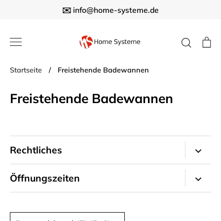
Direkt
✉️ info@home-systeme.de
zum
Inhalt
Suche
E
Startseite
/
Freistehende Badewannen
Freistehende Badewannen
Rechtliches
Impressum
Öffnungszeiten
Kontakt
Büro
Allgemeine Geschäftsbedingungen
Montag - Freitag
Währung